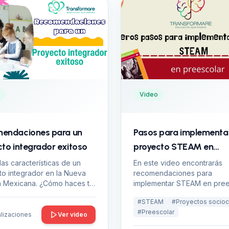
Video
endaciones para un
Pasos para implementa
to integrador exitoso
proyecto STEAM en
preescolar
las características de un
En este video encontrarás
o integrador en la Nueva
recomendaciones para
a Mexicana. ¿Cómo haces tú
implementar STEAM en pree
plementar tus proyectos
¡Esperamos que te sea de uti
#
STEAM
#
Proyectos sociocr
 ➡️Un proyecto
#
Preescolar
dor se caracteriza por tener
alizaciones
Ver video
que colaborativo, ser