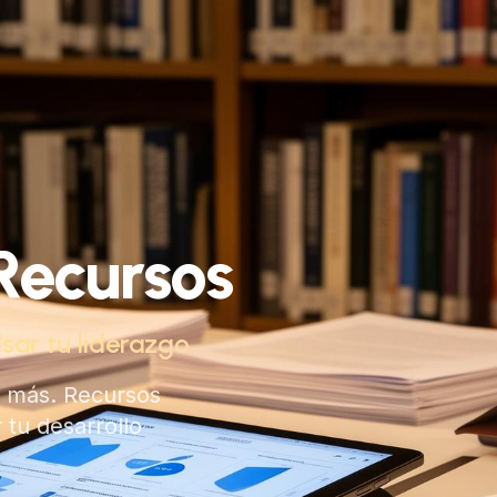
Recursos
sar tu liderazgo
 y más. Recursos
 tu desarrollo