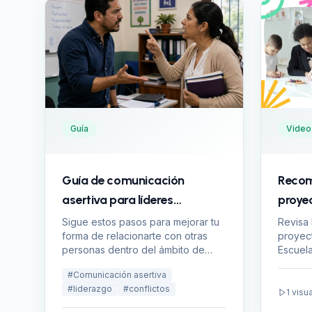
Guía
Video
Guía de comunicación
Recom
asertiva para líderes
proyec
educativos
Sigue estos pasos para mejorar tu
Revisa 
forma de relacionarte con otras
proyect
personas dentro del ámbito de
Escuel
trabajo.
para im
#
Comunicación asertiva
integradores?
#
liderazgo
#
conflictos
integra
1
visu
un enfo