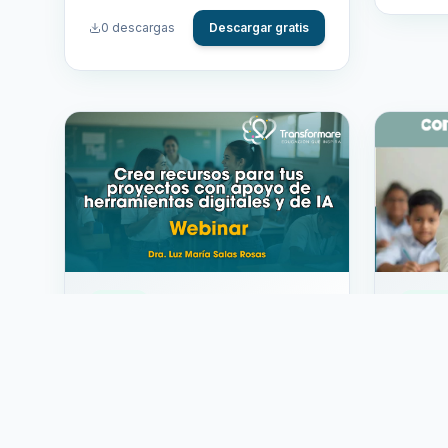
flexibl
0
descargas
Descargar gratis
formati
escenar
comuni
Video
Eboo
WEBINAR | Crea recursos
Estrat
para tus proyectos con apoyo
conte
deherramientas digitales y de
Aprende a utilizar diversas
La cont