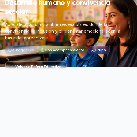
Desarrollo humano y convivencia
escolar
Aprende a construir ambientes escolares donde la
convivencia, la inclusión y el bienestar emocional sean la
base del aprendizaje.
Autogestivo
Con acompañamiento
Grupal
Volver a Esfera Educativa