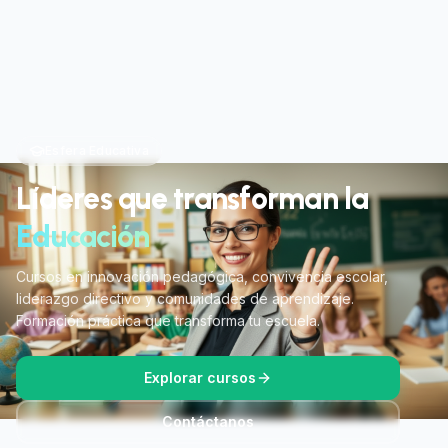
Esfera Educativa
Líderes que transforman la
Educación
Cursos en innovación pedagógica, convivencia escolar,
liderazgo directivo y comunidades de aprendizaje.
Formación práctica que transforma tu escuela.
Explorar cursos
Contáctanos