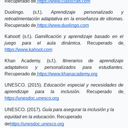
Recuperado de
https://www.classcraft.com
Duolingo. (s.f.). 
Aprendizaje personalizado y 
retroalimentación adaptativa en la enseñanza de idiomas
. 
Recuperado de
https://www.duolingo.com
Kahoot! (s.f.). 
Gamificación y aprendizaje basado en el 
juego para el aula dinámica
. Recuperado de
https://www.kahoot.com
Khan Academy. (s.f.). 
Itinerarios de aprendizaje 
adaptativos y personalizados para estudiantes
. 
Recuperado de
https://www.khanacademy.org
UNESCO. (2015). 
Educación especial y necesidades de 
aprendizaje para la inclusión
. Recuperado de
https://unesdoc.unesco.org
UNESCO. (2017). 
Guía para asegurar la inclusión y la 
equidad en la educación
. Recuperado 
de
https://
unesdoc.unesco.org