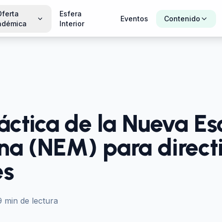
Oferta
Esfera
Eventos
Contenido
adémica
Interior
áctica de la Nueva Es
a (NEM) para directi
es
9
min de lectura