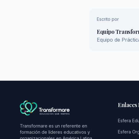
Escrito por
Equipo Transfo
Equipo de Prácti
Enlaces
Esfera Ed
Transformare es un referente en
Esfera Or
formación de líderes educativos y
organizacionales en América Latina,