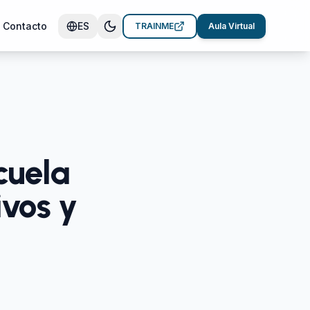
Contacto
ES
TRAINME
Aula Virtual
cuela
vos y