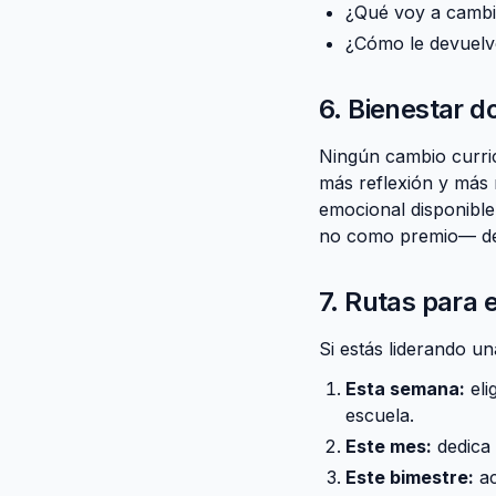
¿Qué voy a cambia
¿Cómo le devuelvo
6. Bienestar d
Ningún cambio curric
más reflexión y más 
emocional disponible
no como premio— del
7. Rutas par
Si estás liderando u
Esta semana:
eli
escuela.
Este mes:
dedica 
Este bimestre:
a