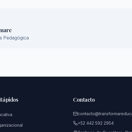
rmare
ca Pedagógica
 Rápidos
Contacto
contacto@transformareduc
ucativa
+52 442 592 2954
ganizacional