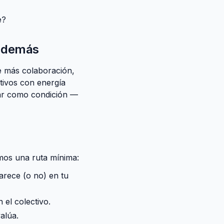
e?
o demás
e más colaboración,
tivos con energía
ar como condición —
emos una ruta mínima:
arece (o no) en tu
el colectivo.
alúa.