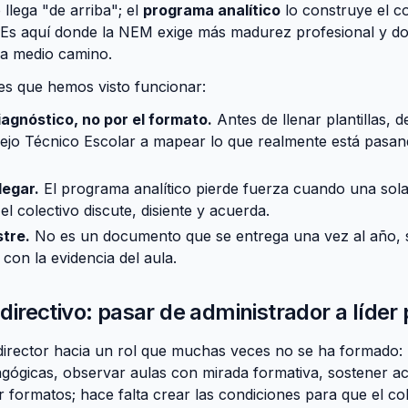
 llega "de arriba"; el
programa analítico
lo construye el co
d. Es aquí donde la NEM exige más madurez profesional y 
 a medio camino.
s que hemos visto funcionar:
iagnóstico, no por el formato.
Antes de llenar plantillas, d
ejo Técnico Escolar a mapear lo que realmente está pasan
legar.
El programa analítico pierde fuerza cuando una sola
l colectivo discute, disiente y acuerda.
stre.
No es un documento que se entrega una vez al año, 
 con la evidencia del aula.
l directivo: pasar de administrador a líde
irector hacia un rol que muchas veces no se ha formado: l
ógicas, observar aulas con mirada formativa, sostener ac
 formatos; hace falta crear las condiciones para que el co